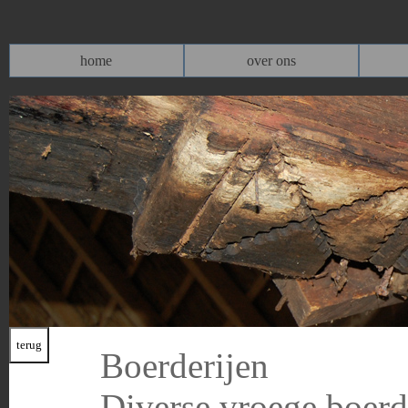
home
over ons
Boerderijen
Diverse vroege boerd