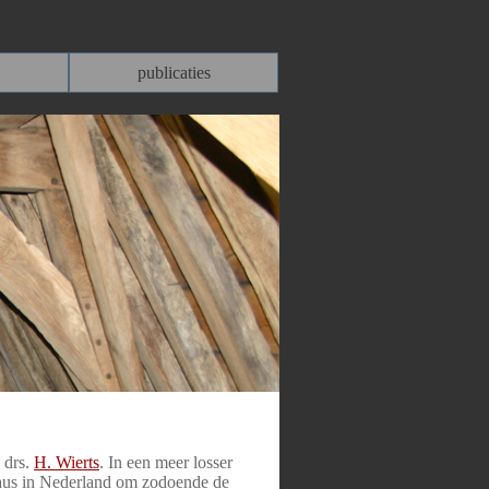
publicaties
 drs.
H. Wierts
. In een meer losser
aus in Nederland om zodoende de