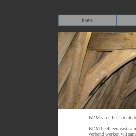
home
BDM v.o.f. bestaat uit d
BDM heeft een vast same
verband werken wij sam