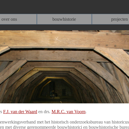
over ons
bouwhistorie
projecten
rs
F.J. van der Waard
en drs.
M.R.C. van Voorn
.
nwerkingsverband met het historisch onderzoeksbureau van historicus
en met diverse gerenommeerde bouwhistorici en bouwhistorische bure